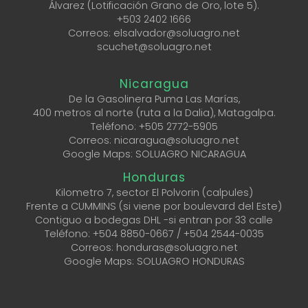
Álvarez (Lotificación Grano de Oro, lote 5).
+503 2402 1666
Correos: elsalvador@soluagro.net
scuchet@soluagro.net
Nicaragua
De la Gasolinera Puma Las Marías,
400 metros al norte (ruta a la Dalia), Matagalpa.
Teléfono:
+505 2772-5905
Correos: nicaragua@soluagro.net
Google Maps: SOLUAGRO NICARAGUA
Honduras
Kilometro 7, sector El Polvorin (calpules)
Frente a CUMMINS (si viene por boulevard del Este)
Contiguo a bodegas DHL -si entran por 33 calle
Teléfono:
+504 8850-0667
/ ‎
+504 2544-0035
Correos: honduras@soluagro.net
Google Maps: SOLUAGRO HONDURAS