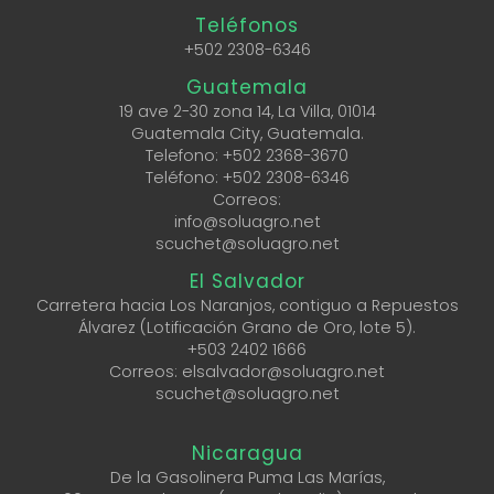
Teléfonos
+502 2308-6346
Guatemala
19 ave 2-30 zona 14, La Villa, 01014
Guatemala City, Guatemala.
Telefono:
+502 2368-3670
Teléfono:
+502 2308-6346
Correos:
info@soluagro.net
scuchet@soluagro.net
El Salvador
Carretera hacia Los Naranjos, contiguo a Repuestos
Álvarez (Lotificación Grano de Oro, lote 5).
+503 2402 1666
Correos: elsalvador@soluagro.net
scuchet@soluagro.net
Nicaragua
De la Gasolinera Puma Las Marías,