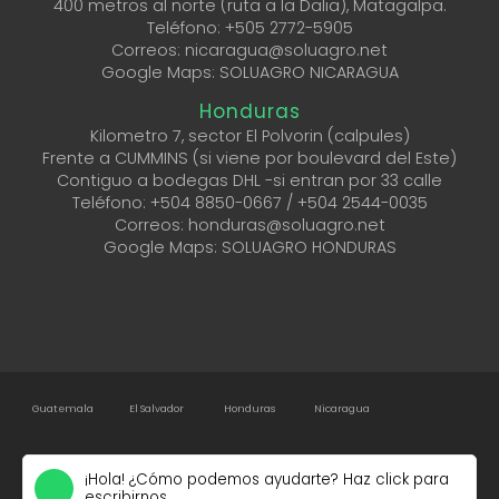
400 metros al norte (ruta a la Dalia), Matagalpa.
Teléfono:
+505 2772-5905
Correos: nicaragua@soluagro.net
Google Maps: SOLUAGRO NICARAGUA
Honduras
Kilometro 7, sector El Polvorin (calpules)
Frente a CUMMINS (si viene por boulevard del Este)
Contiguo a bodegas DHL -si entran por 33 calle
Teléfono:
+504 8850-0667
/ ‎
+504 2544-0035
Correos: honduras@soluagro.net
Google Maps: SOLUAGRO HONDURAS
Guatemala
El Salvador
Honduras
Nicaragua
2024 © Soluagro –
Powered by
iGuate.com
¡Hola! ¿Cómo podemos ayudarte? Haz click para
escribirnos.