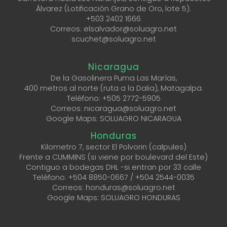
Álvarez (Lotificación Grano de Oro, lote 5).
+503 2402 1666
Correos: elsalvador@soluagro.net
scuchet@soluagro.net
Nicaragua
De la Gasolinera Puma Las Marías,
400 metros al norte (ruta a la Dalia), Matagalpa.
Teléfono:
+505 2772-5905
Correos: nicaragua@soluagro.net
Google Maps: SOLUAGRO NICARAGUA
Honduras
Kilometro 7, sector El Polvorin (calpules)
Frente a CUMMINS (si viene por boulevard del Este)
Contiguo a bodegas DHL -si entran por 33 calle
Teléfono:
+504 8850-0667
/ ‎
+504 2544-0035
Correos: honduras@soluagro.net
Google Maps: SOLUAGRO HONDURAS